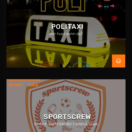
POLITAXI
Wer hupt denn da?
SPORT
TALK
SPORTSCREW
Endlich Sport bei der Campus Crew