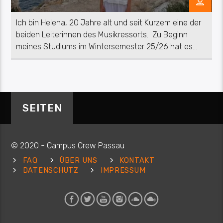
Ich bin Helena, 20 Jahre alt und seit Kurzem eine der
beiden Leiterinnen des Musikressorts. Zu Beginn
meines Studiums im Wintersemester 25/26 hat es
mich prompt zur Campuscrew ins Musikressort
verschlagen – und da möchte ich so schnell auch
nicht wieder weg. Zusammen mit Isa sorge ich jetzt
dafür, dass im Radio immer genau die […]
SEITEN
© 2020 - Campus Crew Passau
FAQ
ÜBER UNS
KONTAKT
DATENSCHUTZ
IMPRESSUM