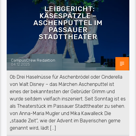
LEIBGERICHT:
KÄSESPÄTZLE –
ASCHENPUTTEL IM
PASSAUER
STADTTHEATER
CampusCrew Redaktion
04.12.2025
Ob Drei Haselnüsse für Aschenbrödel oder Cinderella
von Walt Disney – das Märchen Aschenputtel ist
eines der bekanntesten der Gebrüder Grimm und
wurde seitdem vielfach inszeniert. Seit Sonntag ist es
als Theaterstück im Passauer Stadttheater zu sehen.
von Anna-Maria Mugler und Mika Kawalleck Die
„staade Zeit“, wie der Advent im Bayerischen gerne
genannt wird, lädt […]