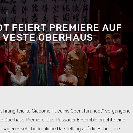
T FEIERT PREMIERE AUF
 VESTE OBERHAUS
fführung feierte Giacomo Puccinis Oper „Turandot“ vergangene
e Oberhaus Premiere. Das Passauer Ensemble brachte eine –
 sagen – sehr bedrohliche Darstellung auf die Bühne, die