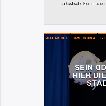
sarkastische Elemente den
ALLE ARTIKEL
CAMPUS CREW
EVE
SEIN OD
HIER DI
STA