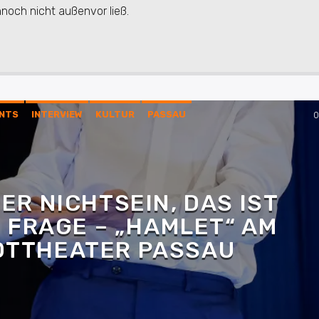
noch nicht außenvor ließ.
NTS
INTERVIEW
KULTUR
PASSAU
0
ER NICHTSEIN, DAS IST
E FRAGE – „HAMLET“ AM
DTTHEATER PASSAU