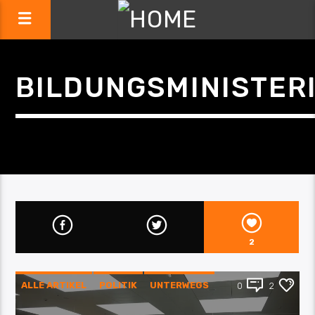
BILDUNGSMINISTER
2
ALLE ARTIKEL
POLITIK
UNTERWEGS
0
2