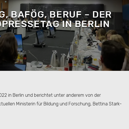
G, BAFÖG, BERUF – DER
PRESSETAG IN BERLIN
022 in Berlin und berichtet unter anderem von der
tuellen Ministerin für Bildung und Forschung, Bettina Stark-