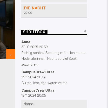
DIE NACHT
22:00
SHOUTBOX
Anna
30.10.2025 20:39
Richtig schöne Sendung mit tollen neuen
Moderatorinnen! Macht so viel Spaß,
zuzuhören!
CampusCrew Ultra
13.11.2024 20:06
Guitar Hero, das waren zeiten
CampusCrew Ultra
13.11.2024 20:05
Sauf-Storys von Wiedel bitte!