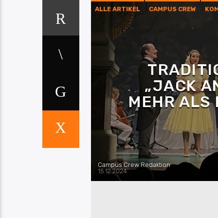
ALLE ARTIKEL
CAMPUS CREW
KO
TRADITI
„JACK A
MEHR ALS
Campus Crew Redaktion
15.12.2024