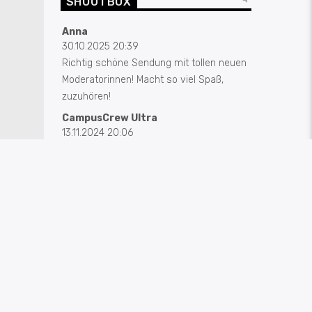
SHOUTBOX
Anna
30.10.2025 20:39
Richtig schöne Sendung mit tollen neuen
Moderatorinnen! Macht so viel Spaß,
zuzuhören!
CampusCrew Ultra
13.11.2024 20:06
Guitar Hero, das waren zeiten
CampusCrew Ultra
13.11.2024 20:05
Sauf-Storys von Wiedel bitte!
Susanne
05.12.2022 23:04
Glückwunsch an Jonas und Leo! Top
Sendung, abwechslungsreiche Musik,
gerne mehr von euch!
Hannes