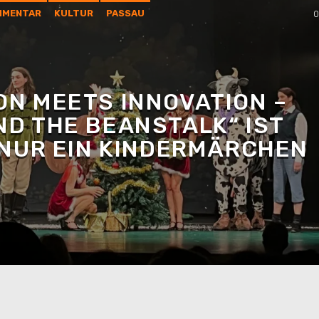
MMENTAR
KULTUR
PASSAU
0
ON MEETS INNOVATION –
ND THE BEANSTALK“ IST
 NUR EIN KINDERMÄRCHEN