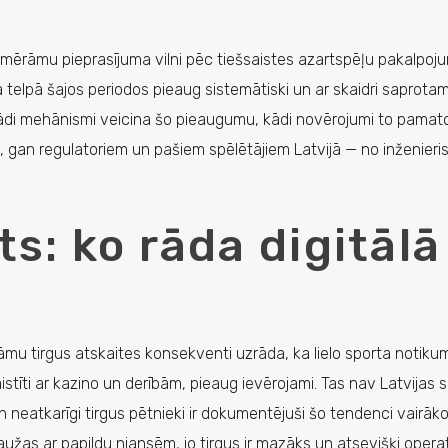
zmērāmu pieprasījuma vilni pēc tiešsaistes azartspēļu pakalpoj
ā telpā šajos periodos pieaug sistemātiski un ar skaidri saprota
kādi mehānismi veicina šo pieaugumu, kādi novērojumi to pamat
 gan regulatoriem un pašiem spēlētājiem Latvijā — no inženieri
s: ko rāda digitālā
mu tirgus atskaites konsekventi uzrāda, ka lielo sporta notikum
tīti ar kazino un derībām, pieaug ievērojami. Tas nav Latvijas s
 neatkarīgi tirgus pētnieki ir dokumentējuši šo tendenci vairāk
aužas ar papildu niansēm, jo tirgus ir mazāks un atsevišķi operat