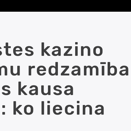
stes kazino
mu redzamība
s kausa
: ko liecina