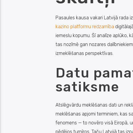
Pasaules kausa vakari Latvijā rada i
kazino platformu redzamība
digitālaj
iemeslu kopumu. Šī analīze aplūko, 
tas nozīmē gan nozares dalībniekiem,
izmeklēšanas perspektīvas.
Datu pamat
satiksme
Atslēgvārdu meklēšanas dati un reklā
meklēšanas apjomi terminiem, kas sais
fenomens — to novēro visā Eiropā, un
pēdējos turnīros. Taču Latvijā tas izp