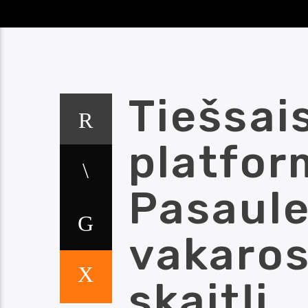
Tiešsai
platfor
Pasaule
vakaros
skaitļi