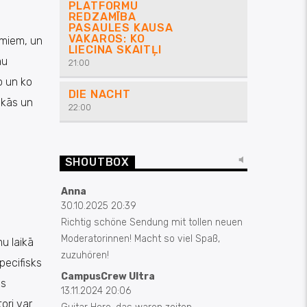
PLATFORMU
REDZAMĪBA
PASAULES KAUSA
VAKAROS: KO
umiem, un
LIECINA SKAITĻI
mu
21:00
o un ko
DIE NACHT
skās un
22:00
SHOUTBOX
Anna
30.10.2025 20:39
Richtig schöne Sendung mit tollen neuen
Moderatorinnen! Macht so viel Spaß,
u laikā
zuzuhören!
pecifisks
CampusCrew Ultra
os
13.11.2024 20:06
ori var