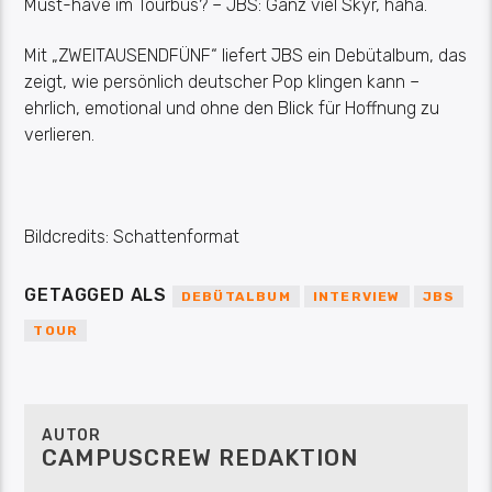
Must-have im Tourbus?
–
JBS:
Ganz viel Skyr, haha.
Mit „ZWEITAUSENDFÜNF“ liefert JBS ein Debütalbum, das
zeigt, wie persönlich deutscher Pop klingen kann –
ehrlich, emotional und ohne den Blick für Hoffnung zu
verlieren.
Bildcredits: Schattenformat
GETAGGED ALS
DEBÜTALBUM
INTERVIEW
JBS
TOUR
AUTOR
CAMPUSCREW REDAKTION