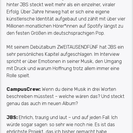
hinter JBS steckt weit mehr als ein einzelner, viraler
Erfolg. Über Jahre hinweg hat er sich eine eigene
künstlerische Identität aufgebaut und zählt mit über vier
Millionen monatlichen Hörer*innen auf Spotify längst zu
den festen Größen im deutschsprachigen Pop.
Mit seinem Debütalbum
ZWEITAUSENDFÜNF
hat JBS ein
sehr persönliches Kapitel aufgeschlagen. Im Interview
spricht er über Emotionen in seiner Musik, den Umgang
mit Druck und warum Hoffnung trotz allem immer eine
Rolle spielt.
CampusCrew
:
Wenn du deine Musik in drei Worten
beschreiben müsstest – welche wären das? Und steckt
genau das auch im neuen Album?
JBS:
Ehrlich, traurig und laut – und auf jeden Fall. Ich
würde sogar sagen: so sehr wie noch nie. Es ist das
ehrlichste Projekt, das ich bisher gemacht habe.