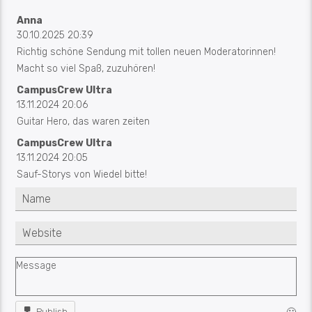
Anna
30.10.2025 20:39
Richtig schöne Sendung mit tollen neuen Moderatorinnen!
Macht so viel Spaß, zuzuhören!
CampusCrew Ultra
13.11.2024 20:06
Guitar Hero, das waren zeiten
CampusCrew Ultra
13.11.2024 20:05
Sauf-Storys von Wiedel bitte!
Susanne
05.12.2022 23:04
Glückwunsch an Jonas und Leo! Top Sendung,
abwechslungsreiche Musik, gerne mehr von euch!
Hannes
13.08.2022 20:00
Ihr macht schon saugute Musik, wisst ihr das? Grüße aus
Publish