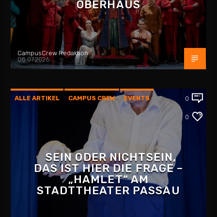
OBERHAUS
CampusCrew Redaktion
08.07.2026
ALLE ARTIKEL
CAMPUS CREW
EVENTS
0
INTERVIEW
KULTUR
PASSAU
0
SEIN ODER NICHTSEIN,
DAS IST HIER DIE FRAGE –
„HAMLET“ AM
STADTTHEATER PASSAU