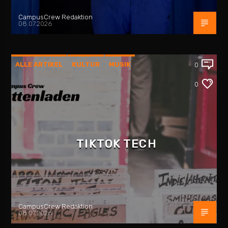
CampusCrew Redaktion
08.07.2026
ALLE ARTIKEL
KULTUR
MUSIK
0
PLATTENLADEN
REZENSION
0
TIKTOK TECH
CampusCrew Redaktion
08.07.2026