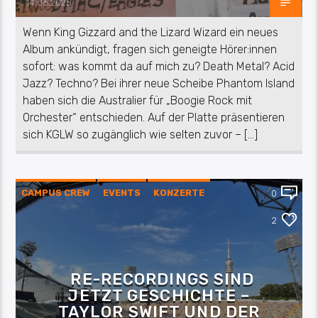
14.06.2025
Wenn King Gizzard and the Lizard Wizard ein neues
Album ankündigt, fragen sich geneigte Hörer:innen
sofort: was kommt da auf mich zu? Death Metal? Acid
Jazz? Techno? Bei ihrer neue Scheibe Phantom Island
haben sich die Australier für „Boogie Rock mit
Orchester“ entschieden. Auf der Platte präsentieren
sich KGLW so zugänglich wie selten zuvor – […]
CAMPUS CREW
EVENTS
KONZERTE
0
KULTUR
MUSIK
NACHRICHTEN
2
RE-RECORDINGS SIND
JETZT GESCHICHTE –
TAYLOR SWIFT UND DER