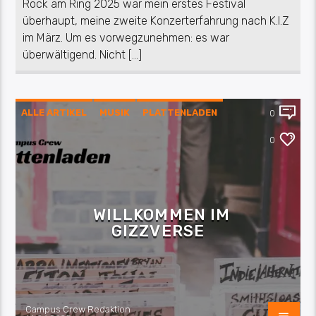
Rock am Ring 2025 war mein erstes Festival
überhaupt, meine zweite Konzerterfahrung nach K.I.Z
im März. Um es vorwegzunehmen: es war
überwältigend. Nicht […]
ALLE ARTIKEL
MUSIK
PLATTENLADEN
0
REZENSION
0
WILLKOMMEN IM
GIZZVERSE
Campus Crew Redaktion