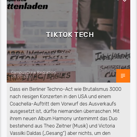
TIKTOK TECH
CampusCrew Redaktion
08.07.2026
Dass ein Berliner Techno-Act wie Brutalismus 3000
nach riesigen Konzerten in den USA und einem
Coachella-Auftritt dem Vorwurf des Ausverkaufs
ausgesetzt ist, dürfte niemanden überraschen. Mit
ihrem neuen Album Harmony unternimmt das Duo
bestehend aus Theo Zeitner (Musik) und Victoria
Vassilki Daldas („Gesang“) aber nichts, um den