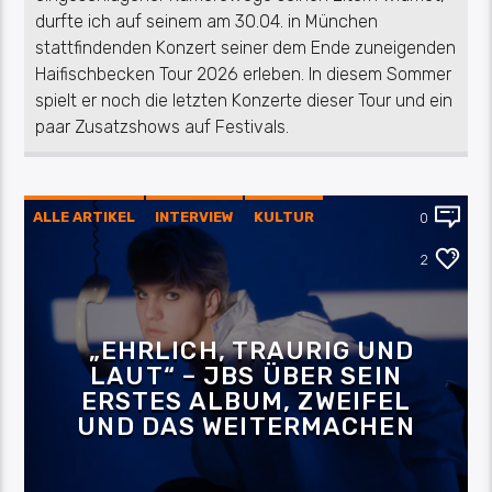
durfte ich auf seinem am 30.04. in München
stattfindenden Konzert seiner dem Ende zuneigenden
Haifischbecken Tour 2026 erleben. In diesem Sommer
spielt er noch die letzten Konzerte dieser Tour und ein
paar Zusatzshows auf Festivals.
ALLE ARTIKEL
INTERVIEW
KULTUR
0
MUSIK
2
„EHRLICH, TRAURIG UND
LAUT“ – JBS ÜBER SEIN
ERSTES ALBUM, ZWEIFEL
UND DAS WEITERMACHEN