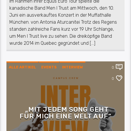
Im Rahmen ihrer Equus Euro Tour spielte die
kanadische Band Men I Trust am Mittwoch, den 10.
Juni ein ausverkauftes Konzert in der Muffathalle
München. von Antonia Aturcanitei Trotz des Regens
standen zahlreiche Fans kurz vor 19 Uhr Schlange,
um Men I Trust live zu sehen. Die dreiköpfige Band
wurde 2014 im Quebec gegründet und […]
ALLE ARTIKEL
EVENTS
INTERVIEW
0
KULTUR
MUSIK
0
„MIT JEDEM SONG GEHT
FÜR MICH EINE WELT AUF“