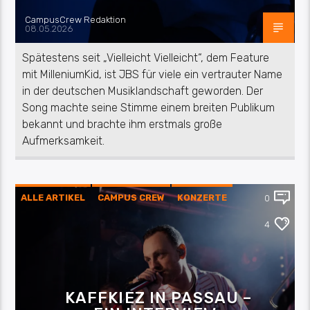
CampusCrew Redaktion
08.05.2026
Spätestens seit „Vielleicht Vielleicht“, dem Feature
mit MilleniumKid, ist JBS für viele ein vertrauter Name
in der deutschen Musiklandschaft geworden. Der
Song machte seine Stimme einem breiten Publikum
bekannt und brachte ihm erstmals große
Aufmerksamkeit.
ALLE ARTIKEL
CAMPUS CREW
KONZERTE
0
KULTUR
MUSIK
4
KAFFKIEZ IN PASSAU –