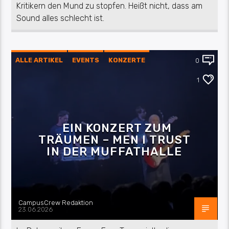
Kritikern den Mund zu stopfen. Heißt nicht, dass am
Sound alles schlecht ist.
ALLE ARTIKEL
EVENTS
KONZERTE
0
MUSIK
1
EIN KONZERT ZUM
TRÄUMEN – MEN I TRUST
IN DER MUFFATHALLE
CampusCrew Redaktion
23.06.2026