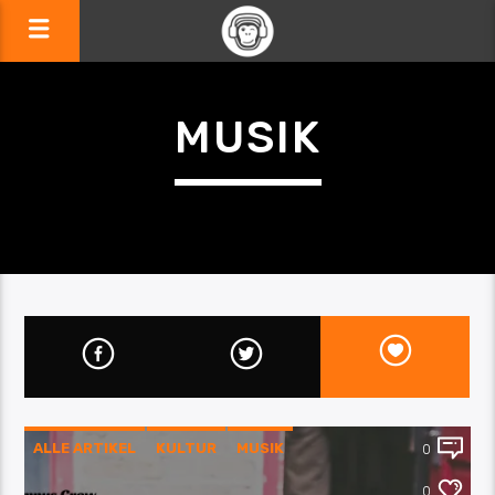
MUSIK
ALLE ARTIKEL
KULTUR
MUSIK
0
PLATTENLADEN
REZENSION
0