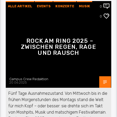
ALLE ARTIKEL
EVENTS
KONZERTE
MUSIK
0
UNTERWEGS
0
ROCK AM RING 2025 –
ZWISCHEN REGEN, RAGE
UND RAUSCH
Campus Crew Redaktion
20.06.2025
Fünf Tage Ausnahmezustand. Von Mittwoch bis in die
frühen Morgenstunden des Montags stand die Welt
für mich Kopf – oder besser: sie drehte sich im Takt
von Moshpits, Musik und matschigem Festivalterrain.