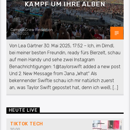
KAMPF UM IHRE ALBEN
CampusCrew Redaktion
12.06.2025
Von Lea Gärtner 30. Mai 2025, 17:52 – Ich, im Dirndl,
bei meiner besten Freundin, ready fürs Bierzelt, schau
auf mein Handy und sehe zwei Instagram
Benachrichtigungen: 1.@taylorswift added a new post
Und 2. New Message from Jana „What“ Als
bekennender Swiftie schau ich mir natürlich zuerst
an, was Taylor Swift gepostet hat, denn ich weiß, […]
HEUTE LIVE
TIKTOK TECH
20:00