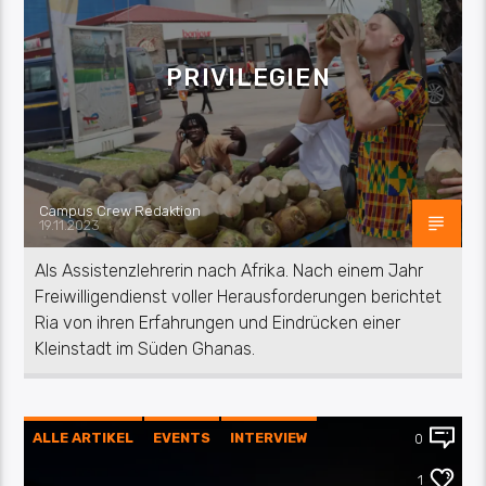
PRIVILEGIEN
Campus Crew Redaktion
19.11.2023
Als Assistenzlehrerin nach Afrika. Nach einem Jahr
Freiwilligendienst voller Herausforderungen berichtet
Ria von ihren Erfahrungen und Eindrücken einer
Kleinstadt im Süden Ghanas.
ALLE ARTIKEL
EVENTS
INTERVIEW
0
KONZERTE
1