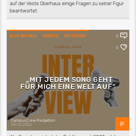
auf der Veste Oberhaus einige Fragen zu seiner Figur
beantwortet.
ALLE ARTIKEL
EVENTS
INTERVIEW
0
KULTUR
MUSIK
0
„MIT JEDEM SONG GEHT
FÜR MICH EINE WELT AUF“
CampusCrew Redaktion
06.06.2026