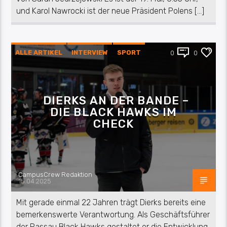
und Karol Nawrocki ist der neue Präsident Polens […]
ALLE ARTIKEL
INTERVIEW
SPORT
0
0
DIERKS AN DER BANDE –
DIE BLACK HAWKS IM
CHECK
CampusCrew Redaktion
15.04.2025
Mit gerade einmal 22 Jahren trägt Dierks bereits eine
bemerkenswerte Verantwortung. Als Geschäftsführer
der Passau Black Hawks gestaltet er die Entwicklung