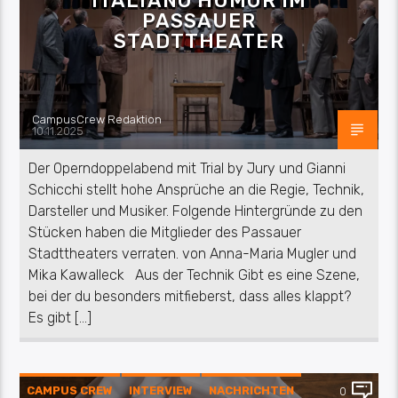
ITALIANO HUMOR IM
PASSAUER
STADTTHEATER
CampusCrew Redaktion
10.11.2025
Der Operndoppelabend mit Trial by Jury und Gianni
Schicchi stellt hohe Ansprüche an die Regie, Technik,
Darsteller und Musiker. Folgende Hintergründe zu den
Stücken haben die Mitglieder des Passauer
Stadttheaters verraten. von Anna-Maria Mugler und
Mika Kawalleck Aus der Technik Gibt es eine Szene,
bei der du besonders mitfieberst, dass alles klappt?
Es gibt […]
CAMPUS CREW
INTERVIEW
NACHRICHTEN
0