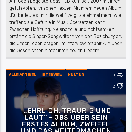
Alin Coen begeistert das Publikum seit 2007 mit ihren
gefühlvollen, lyrischen Texten. Mit ihrem neuen Album
„Du bedeutest mir die Welt“ zeigt sie einmal mehr, wie
treffend sie Gefühle in Musik übersetzen kann.
Zwischen Hoffnung, Melancholie und Achtsamkeit
erzählt die Singer-Songwriterin von den Beziehungen,
die unser Leben prägen. Im Interview erzählt Alin Coen
die Geschichten hinter ihren neuen Liedern.
ALLE ARTIKEL
INTERVIEW
KULTUR
0
MUSIK
2
„EHRLICH, TRAURIG UND
LAUT“ – JBS ÜBER SEIN
ERSTES ALBUM, ZWEIFEL
UND DAS WEITERMACHEN