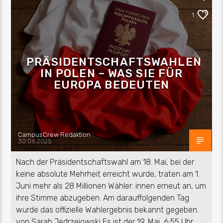
POLITIK
1
PRÄSIDENTSCHAFTSWAHLEN
IN POLEN – WAS SIE FÜR
EUROPA BEDEUTEN
CampusCrew Redaktion
30.06.2025
Nach der Präsidentschaftswahl am 18. Mai, bei der
keine absolute Mehrheit erreicht wurde, traten am 1.
Juni mehr als 28 Millionen Wähler: innen erneut an, um
ihre Stimme abzugeben. Am darauffolgenden Tag
wurde das offizielle Wahlergebnis bekannt gegeben.
von Sarah Jedrzejowski Es ist der 19. Mai, 6:55 Uhr,