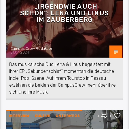
„IRGENDWIE AUCH
SCHÖN“: LENA UND LINUS
IM ZAUBERBERG
Campus Crew Redaktion
01.04.2024
Das musikalische Duo Lena & Linus begeistert mit
ihrer EP „Sekundenschlaf“ momentan die deutsche
Indie-Pop-Szene. Auf ihrem Tourstop in Passau
erzählen die beiden der CampusCrew mehr über ihre
sich und ihre Musik.
INTERVIEW
KULTUR
UNTERWEGS
0
0