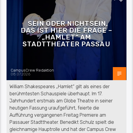
SEIN ODER NICHTSEIN,
DAS IST HIER DIE FRAGE –
„HAMLET“ AM
STADTTHEATER PASSAU
CampusCrew Redaktion
08.07.2026
William Shakespeares „Hamlet“ gilt als eines der
berühmtesten Schauspiele überhaupt. Im 17.
Jahrhundert erstmals am Globe Theatre in seiner
heutigen Fassung uraufgeführt, feierte die
Aufführung vergangenen Freitag Premiere am
Passauer Stadttheater. Benedikt Schulz spielt die
gleichnamige Hauptrolle und hat der Campus Crew