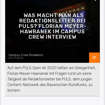
WAS MACHT MAN ALS
REDAKTIONSLEITER BEI
PULS? FLORIAN MEYER-
HAWRANEK IM CAMPUS
CREW INTERVIEW
Campus Crew Redaktion
24.07.2023
Auf dem PULS Open Air 2023 hatten wir Gelegenheit,
Florian Meyer-Hawranek mit Fragen rund um seine
Tätigkeit als Redaktionsleiter bei PULS, dem jungen
Content-Netzwerk des Bayerischen Rundfunks, zu
löchern.