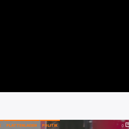
K
PLATTENLADEN
POLITIK
0