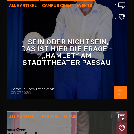
ALLE ARTIKEL
CAMPUS CREW
EVENTS
0
INTERVIEW
KULTUR
PASSAU
0
SEIN ODER NICHTSEIN,
DAS IST HIER DIE FRAGE –
„HAMLET“ AM
STADTTHEATER PASSAU
CampusCrew Redaktion
08.07.2026
ALLE ARTIKEL
KULTUR
MUSIK
0
PLATTENLADEN
REZENSION
0