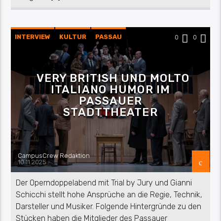
INTERVIEW
KULTUR
PASSAU
0
0
VERY BRITISH UND MOLTO
ITALIANO HUMOR IM
PASSAUER
STADTTHEATER
CampusCrew Redaktion
10.11.2025
Der Operndoppelabend mit Trial by Jury und Gianni
Schicchi stellt hohe Ansprüche an die Regie, Technik,
Darsteller und Musiker. Folgende Hintergründe zu den
Stücken haben die Mitglieder des Passauer