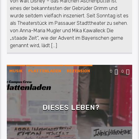
von Walt Disney – das Märchen Aschenputtel ist
eines der bekanntesten der Gebrüder Grimm und
wurde seitdem vielfach inszeniert. Seit Sonntag ist es
als Theaterstück im Passauer Stadttheater zu sehen.
von Anna-Maria Mugler und Mika Kawalleck Die
„staade Zeit“, wie der Advent im Bayerischen gerne
genannt wird, lädt […]
MUSIK
PLATTENLADEN
REZENSION
0
0
DIESES LEBEN?