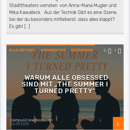
Stadttheaters verraten. von Anna-Maria Mugler und
Mika Kawalleck Aus der Technik Gibt es eine Szene,
bei der du besonders mitfieberst, dass alles klappt?
Es gibt […]
ALLE ARTIKEL
KOMMENTAR
REZENSION
0
1
WARUM ALLE OBSESSED
SIND MIT „THE SUMMER I
TURNED PRETTY“
CampusCrew Redaktion
26.09.2025