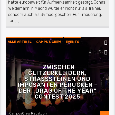
hatte europaweit für Aufmerksamkeit gesorgt. Jonas
Weidemann In Madrid wurde er nicht nur als Trainer,
sondern auch als Symbol gesehen. Für Erneuerung,
für […]
ALLE ARTIKEL
CAMPUS CREW
EVENTS
0
KULTUR
PASSAU
1
ZWISCHEN
GLITZERKLEIDERN,
STRASSSTEINEN UND
IMPOSANTEN PERÜCKEN –
DER „DRAG OF THE YEAR“
CONTEST 2025
CampusCrew Redaktion