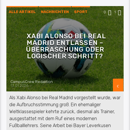
ALLE ARTIKEL
NACHRICHTEN
SPORT
0
1
XABI ALONSO BEI REAL
MADRID ENTLASSEN –
ÜBERRASCHUNG ODER
LOGISCHER SCHRITT?
CampusCrew Redaktion
13.01.2026
Als Xabi Alonso bei Real Madrid vorgestellt wurde, war
die Aufbruchsstimmung groß. Ein ehemaliger
Weltklassespieler kehrte zurück, diesmal als Trainer,
ausgestattet mit dem Ruf eines modernen
Fußballlehrers. Seine Arbeit bei Bayer Leverkusen