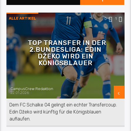
1
ALLE ARTIKEL
0
1
TOP TRANSFER IN DER
2.BUNDESLIGA: EDIN
DŽEKO WIRD EIN
KÖNIGSBLAUER
CampusCrew Redaktion
22.01.2026
Dem FC Schalke 04 gelingt ein echter Transfercoup.
Edin Džeko wird künftig für die Königsblauen
auflaufen.