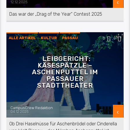
12.12.2025
Das war der „Drag of the Year“ Contest 2025
ALLE ARTIKEL
KULTUR
PASSAU
0
0
LEIBGERICHT:
KÄSESPÄTZLE –
ASCHENPUTTEL IM
PASSAUER
STADTTHEATER
CampusCrew Redaktion
04.12.2025
Ob Drei Haselnüsse für Aschenbrödel oder Cinderella