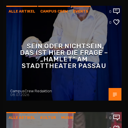
ALLE ARTIKEL
CAMPUS CREW
EVENTS
0
INTERVIEW
KULTUR
PASSAU
0
SEIN ODER NICHTSEIN,
DAS IST HIER DIE FRAGE –
„HAMLET“ AM
STADTTHEATER PASSAU
CampusCrew Redaktion
08.07.2026
ALLE ARTIKEL
KULTUR
MUSIK
0
PLATTENLADEN
REZENSION