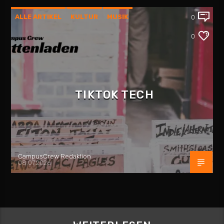
ALLE ARTIKEL
KULTUR
MUSIK
0
PLATTENLADEN
REZENSION
0
TIKTOK TECH
CampusCrew Redaktion
08.07.2026