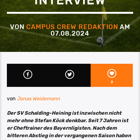
INTERVIEW
VON
CAMPUS CREW REDAKTION
AM
07.08.2024
2
von
Jonas Weidemann
Der SV Schalding-Heining ist inzwischen nicht
mehr ohne Stefan Köck denkbar. Seit 7 Jahren ist
er Cheftrainer des Bayernligisten. Nach dem
bitteren Abstieg in der vergangenen Saison haben