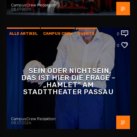
CampusCrew Redaktion
08.07.2026
ALLE ARTIKEL
CAMPUS CREW
EVENTS
0
INTERVIEW
KULTUR
PASSAU
0
SEIN ODER NICHTSEIN,
DAS IST HIER DIE FRAGE –
„HAMLET“ AM
STADTTHEATER PASSAU
CampusCrew Redaktion
08.07.2026