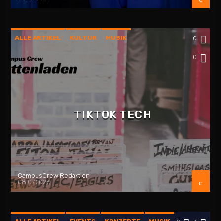
ALLE ARTIKEL
KULTUR
MUSIK
0
PLATTENLADEN
REZENSION
0
TIKTOK TECH
CampusCrew Redaktion
08.07.2026