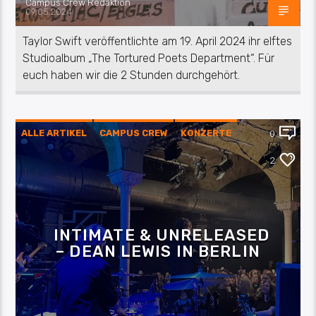
Campus Crew Redaktion
09.05.2024
Taylor Swift veröffentlichte am 19. April 2024 ihr elftes
Studioalbum „The Tortured Poets Department“. Für
euch haben wir die 2 Stunden durchgehört.
ALLE ARTIKEL
CAMPUS CREW
KONZERTE
0
MUSIK
UNTERWEGS
2
INTIMATE & UNRELEASED
– DEAN LEWIS IN BERLIN