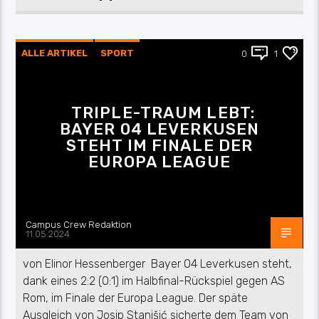
ALLE ARTIKEL
SPORT
0
1
TRIPLE-TRAUM LEBT:
BAYER 04 LEVERKUSEN
STEHT IM FINALE DER
EUROPA LEAGUE
Campus Crew Redaktion
11.05.2024
von Elinor Hessenberger Bayer 04 Leverkusen steht,
dank eines 2:2 (0:1) im Halbfinal-Rückspiel gegen AS
Rom, im Finale der Europa League. Der späte
Ausgleich von Josip Stanišić sicherte dem Team von