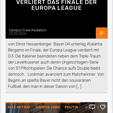
VERLIERT DAS FINALE DER
EUROPA LEAGUE
Campus Crew Redaktion
23.05.2024
von Elinor Hessenberger Bayer 04 unterlag Atalanta
Bergamo im Finale, der Europa League verdient mit
0:3. Die Italiener beendeten neben dem Triple-Traum
der Leverkusener auch deren Ungeschlagen-Serie
von 51 Pflichtspielen. Die Chance aufs Double bleibt
dennoch. Lookman avanciert zum Matchwinner Von
Beginn an spielte Bayer nicht den souveränen
Fußball, den man in dieser Saison von […]
ALLE ARTIKEL
CAMPUS CREW
POLITIK
0
1