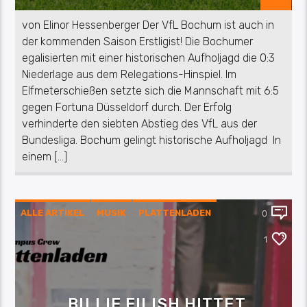
von Elinor Hessenberger Der VfL Bochum ist auch in
der kommenden Saison Erstligist! Die Bochumer
egalisierten mit einer historischen Aufholjagd die 0:3
Niederlage aus dem Relegations-Hinspiel. Im
Elfmeterschießen setzte sich die Mannschaft mit 6:5
gegen Fortuna Düsseldorf durch. Der Erfolg
verhinderte den siebten Abstieg des VfL aus der
Bundesliga. Bochum gelingt historische Aufholjagd In
einem […]
ALLE ARTIKEL
MUSIK
PLATTENLADEN
0
REZENSION
1
BILLIE EILISH HITTET