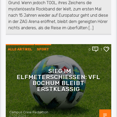
Grund. Wenn jedoch TOOL, ihres Zeichens die
mysteriöseste Rockband der Welt, zum ersten Mal
nach 15 Jahren wieder auf Europatour geht und diese
in der ZAG Arena eröffnet, bleibt dem geneigten Hörer
nichts anderes, als die Reise im überfüllten […]
ALLE ARTIKEL
SPORT
0
1
SIEG IM
ELFMETERSCHIESSEN: VFL B
OCHUM BLEIBT E
RSTKLASSIG
Campus Crew Redaktion
27.05.2024