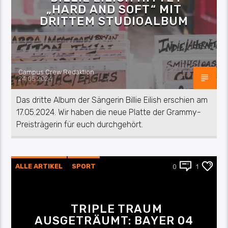
„HARD AND SOFT“ MIT
DRITTEM STUDIOALBUM
Campus Crew Redaktion
24.05.2024
Das dritte Album der Sängerin Billie Eilish erschien am
17.05.2024. Wir haben die neue Platte der Grammy-
Preisträgerin für euch durchgehört.
ALLE ARTIKEL
SPORT
0
1
TRIPLE TRAUM
AUSGETRÄUMT: BAYER 04