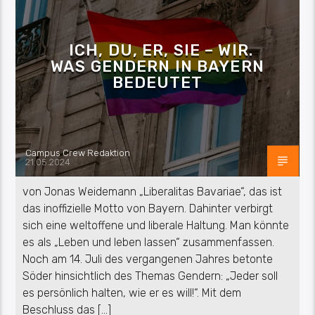
ICH, DU, ER, SIE – WIR.
WAS GENDERN IN BAYERN
BEDEUTET
Campus Crew Redaktion
21.05.2024
von Jonas Weidemann „Liberalitas Bavariae“, das ist
das inoffizielle Motto von Bayern. Dahinter verbirgt
sich eine weltoffene und liberale Haltung. Man könnte
es als „Leben und leben lassen“ zusammenfassen.
Noch am 14. Juli des vergangenen Jahres betonte
Söder hinsichtlich des Themas Gendern: „Jeder soll
es persönlich halten, wie er es will!“. Mit dem
Beschluss das […]