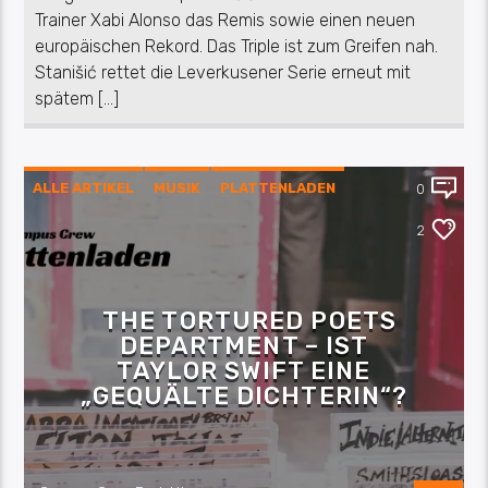
Trainer Xabi Alonso das Remis sowie einen neuen
europäischen Rekord. Das Triple ist zum Greifen nah.
Stanišić rettet die Leverkusener Serie erneut mit
spätem […]
ALLE ARTIKEL
MUSIK
PLATTENLADEN
0
REZENSION
2
THE TORTURED POETS
DEPARTMENT – IST
TAYLOR SWIFT EINE
„GEQUÄLTE DICHTERIN“?