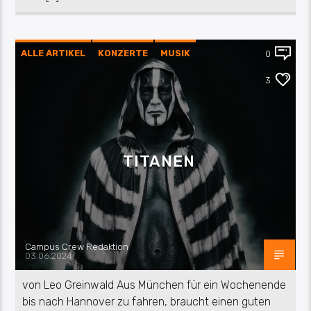
ALLE ARTIKEL
KONZERTE
MUSIK
0
REZENSION
UNTERWEGS
3
TITANEN
Campus Crew Redaktion
03.06.2024
von Leo Greinwald Aus München für ein Wochenende
bis nach Hannover zu fahren, braucht einen guten