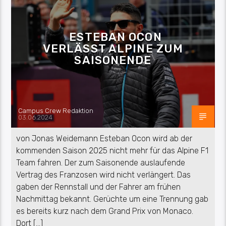
ESTEBAN OCON
VERLÄSST ALPINE ZUM
SAISONENDE
Campus Crew Redaktion
03.06.2024
von Jonas Weidemann Esteban Ocon wird ab der
kommenden Saison 2025 nicht mehr für das Alpine F1
Team fahren. Der zum Saisonende auslaufende
Vertrag des Franzosen wird nicht verlängert. Das
gaben der Rennstall und der Fahrer am frühen
Nachmittag bekannt. Gerüchte um eine Trennung gab
es bereits kurz nach dem Grand Prix von Monaco.
Dort […]